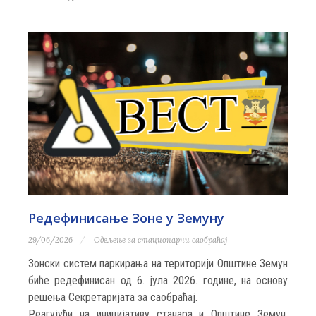
Редефинисање Зоне у Земуну
29/06/2026
Одељење за стационарни саобраћај
Зонски систем паркирања на територији Општине Земун
биће редефинисан од 6. јула 2026. године, на основу
решења Секретаријата за саобраћај.
Реагујући на иницијативу станара и Општине Земун,