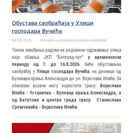
Обустава саобраћаја у Улици
господара Вучића
06/08/2026
Одељење за привремени режим саобраћаја
Током извођења радова на редовном одржавању улица
које обавља ЈКП "Београд-пут"
у временском
периоду од 7. до 16.8.2026.
биће обустављен
саобраћај у
Улици господара Вучића
, на деоници од
Булевара краља Александра до ул. Војислава Илића. За
обилазак возачи могу користити трасу:
Војислава
Илића - Устаничка - Булевар краља Александра, а
од Батутове и центра града трасу: Станислава
Сремчевића - Војислава Илића.