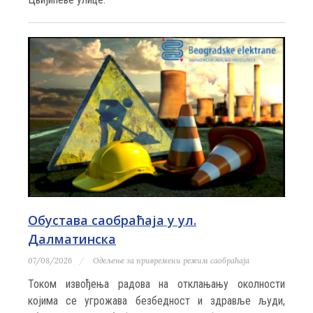
Обустава саобраћаја у ул.
Далматинска
07/08/2026
Одељење за привремени режим саобраћаја
Током извођења радова на отклањању околности
којима се угрожава безбедност и здравље људи,