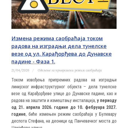
Измена режима саобраћаја током
радова на изградњи дела тунелске
везе од ул. Карађорђева до Дунавске
падине - Фаза 1.
21/04/2026
Одељење за привремени режим саобраћаја
Током извођења припремних радова на изградњи
линијског инфраструктурног објекта – дела тунелске
везе од Карађорђеве улице до Дунавске падине, као и
радова на заштити и измештању инсталација,
у периоду
од 21. априла 2026. године до 10. фебруара 2027.
године
, биће измењен режим саобраћаја у Булевару
деспота Стефана, на деоници од Панчевачког моста до
Цвијићеве улице.