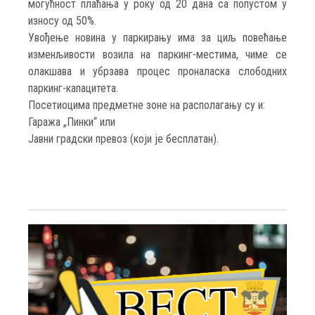
могућност плаћања у року од 20 дана са попустом у
износу од 50%.
Увођење новина у паркирању има за циљ повећање
изменљивости возила на паркинг-местима, чиме се
олакшава и убрзава процес проналаска слободних
паркинг-капацитета.
Посетиоцима предметне зоне на располагању су и:
Гаража „Пинки“ или
Јавни градски превоз (који је бесплатан).