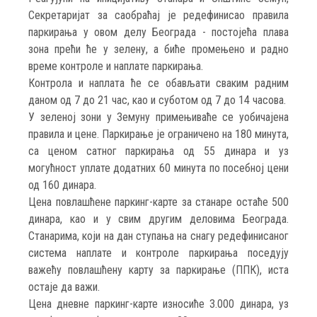
Секретаријат за саобраћај је редефинисао правила
паркирања у овом делу Београда - постојећа плава
зона прећи ће у зелену, а биће промењено и радно
време контроле и наплате паркирања.
Контрола и наплата ће се обављати сваким радним
даном од 7 до 21 час, као и суботом од 7 до 14 часова.
У зеленој зони у Земуну примењиваће се уобичајена
правила и цене. Паркирање је ограничено на 180 минута,
са ценом сатног паркирања од 55 динара и уз
могућност уплате додатних 60 минута по посебној цени
од 160 динара.
Цена повлашћене паркинг-карте за станаре остаће 500
динара, као и у свим другим деловима Београда.
Станарима, који на дан ступања на снагу редефинисаног
система наплате и контроле паркирања поседују
важећу повлашћену карту за паркирање (ППК), иста
остаје да важи.
Цена дневне паркинг-карте износиће 3.000 динара, уз