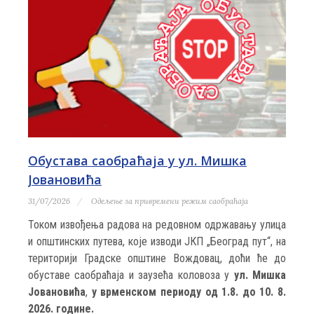
Обустава саобраћаја у ул. Мишка
Јовановића
31/07/2026
Одељење за привремени режим саобраћаја
Током извођења радова на редовном одржавању улица
и општинских путева, које изводи ЈКП „Београд пут“, на
територији Градске општине Вождовац, доћи ће до
обуставе саобраћаја и заузећа коловоза у
ул. Мишка
Јовановића
,
у врменском периоду од 1.8. до 10. 8.
2026. године.