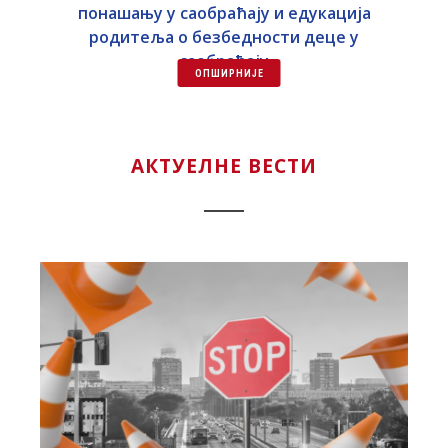
понашању у саобраћају и едукација
с
родитеља о безбедности деце у
саобраћају
ОПШИРНИЈЕ
АКТУЕЛНЕ ВЕСТИ