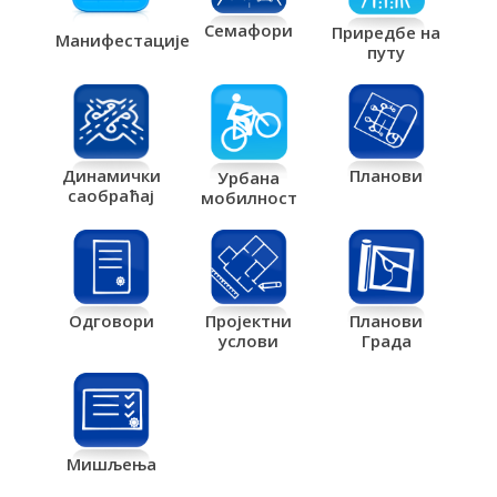
Семафори
Приредбе на
Манифестације
путу
Планови
Динамички
Урбана
саобраћај
мобилност
Одговори
Пројектни
Планови
услови
Града
Мишљења