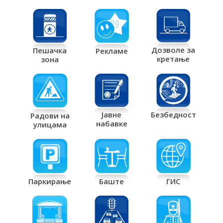
Дозволе за
Пешачка
Рекламе
кретање
зона
Јавне
Безбедност
Радови на
набавке
улицама
Паркирање
Баште
ГИС